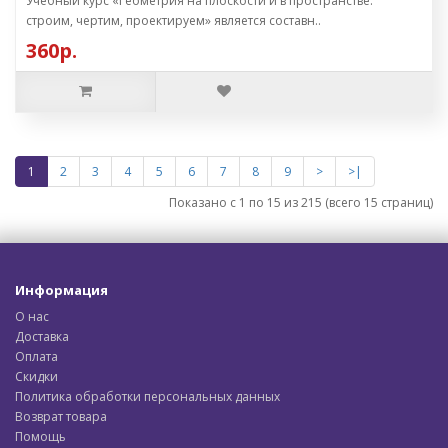
Учебный курс «Геометрия на плоскости и в пространстве:
строим, чертим, проектируем» является составн..
360р.
1
2
3
4
5
6
7
8
9
>
>|
Показано с 1 по 15 из 215 (всего 15 страниц)
Информация
О нас
Доставка
Оплата
Скидки
Политика обработки персональных данных
Возврат товара
Помощь