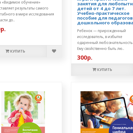
а «Видимое обучение»
занятия для любопыт
детей от 4 до 7 лет.
тавляет результаты самого
Учебно-практическое
табного в мире исследования
пособие для педагогов
асти до..
дошкольного образов
р.
Ребенок — прирожденный
исследователь, в избытке
одаренный любознательность
Ему свойственно быть лю..
КУПИТЬ
300р.
КУПИТЬ