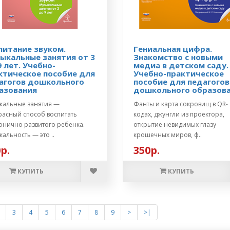
питание звуком.
Гениальная цифра.
ыкальные занятия от 3
Знакомство с новыми
9 лет. Учебно-
медиа в детском саду.
ктическое пособие для
Учебно-практическое
агогов дошкольного
пособие для педагогов
азования
дошкольного образов
кальные занятия —
Фанты и карта сокровищ в QR-
расный способ воспитать
кодах, джунгли из проектора,
онично развитого ребенка.
открытие невидимых глазу
альность — это ..
крошечных миров, ф..
р.
350р.
КУПИТЬ
КУПИТЬ
3
4
5
6
7
8
9
>
>|