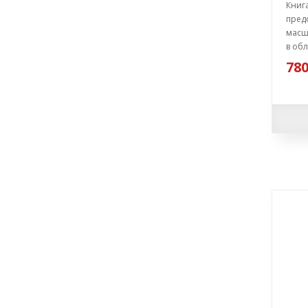
Книг
предс
масш
в обл
780