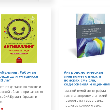
ибуллинг. Рабочая
Антропологическая
радь для учащихся
лингвометодика: в
13 лет
поисках смысла,
содержания и оценива
атная доставка по Москве и
Главной темой монографии
вской области при заказе от
является антропологический
собий.Буллинг (травля) в
поворот в лингвометодике,
..
прологом которого авто..
р.