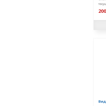
текущ
200
Вид