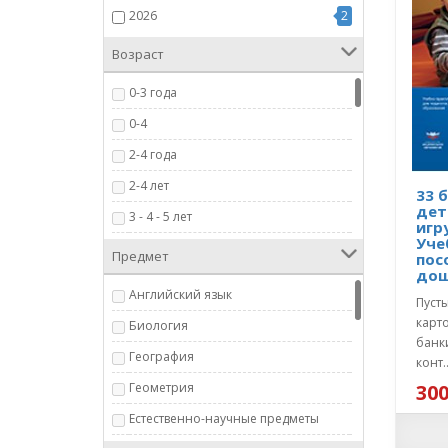
2026
2
Возраст
0-3 года
0-4
2-4 года
2-4 лет
33 
дет
3 - 4 - 5 лет
игр
Уче
3 мес.- 4 года
Предмет
пос
дош
3+
Английский язык
Пуст
3+ лет
карт
Биология
3-6 лет
банк
География
конт.
3-7 лет
Геометрия
300
3-9 лет
Естественно-научные предметы
4+