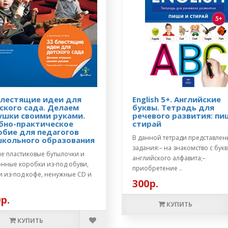
блестящие идеи для
English 5+. Английские
ского сада. Делаем
буквы. Тетрадь для
ушки своими руками.
речевого развития: пи
бно-практическое
стирай
обие для педагогов
В данной тетради представлен
кольного образования
задания:– на знакомство с бук
ые пластиковые бутылочки и
английского алфавита;–
онные коробки из-под обуви,
приобретение ..
и из-под кофе, ненужные CD и
300р.
.
р.
КУПИТЬ
КУПИТЬ