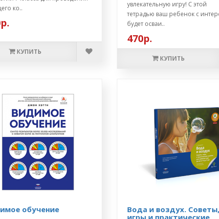
увлекательную игру! С этой
его ко..
тетрадью ваш ребенок с инте
р.
будет осваи..
470р.
КУПИТЬ
КУПИТЬ
имое обучение
Вода и воздух. Советы
игры и практические