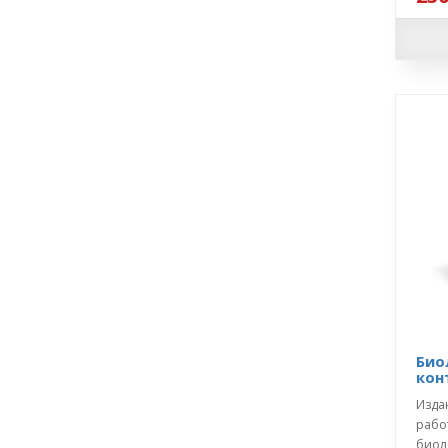
Био
кон
Изда
рабо
биол