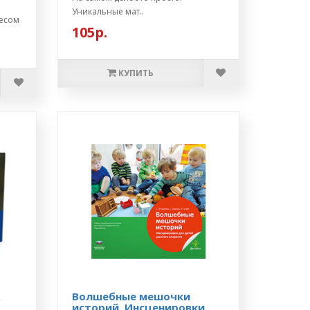
Уникальные мат..
ресом
105р.
КУПИТЬ
,
Волшебные мешочки
историй. Инсценировки