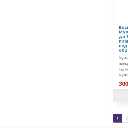
Вос
Муз
до 
пра
пед
обр
Музы
прек
гарм
Музык
300
1
2