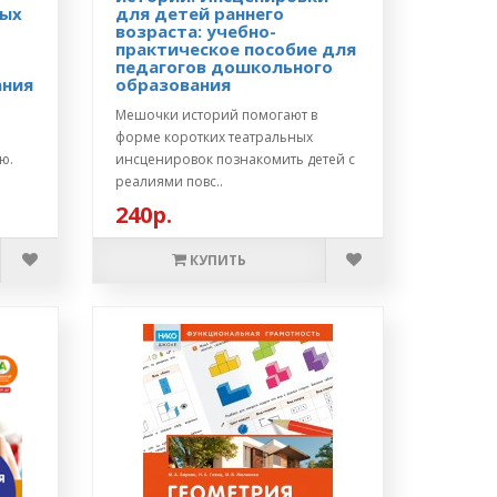
ных
для детей раннего
возраста: учебно-
практическое пособие для
педагогов дошкольного
ания
образования
Мешочки историй помогают в
форме коротких театральных
ю.
инсценировок познакомить детей с
реалиями повс..
240р.
КУПИТЬ