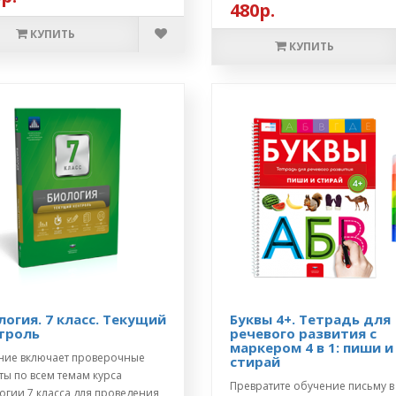
480р.
КУПИТЬ
КУПИТЬ
логия. 7 класс. Текущий
Буквы 4+. Тетрадь для
троль
речевого развития с
маркером 4 в 1: пиши и
ние включает проверочные
стирай
ты по всем темам курса
Превратите обучение письму в
огии 7 класса для проведения