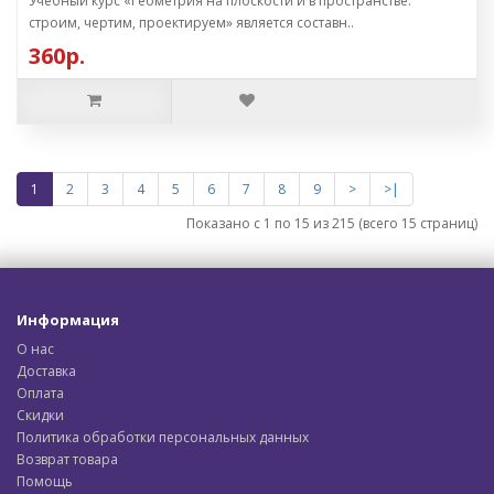
Учебный курс «Геометрия на плоскости и в пространстве:
строим, чертим, проектируем» является составн..
360р.
1
2
3
4
5
6
7
8
9
>
>|
Показано с 1 по 15 из 215 (всего 15 страниц)
Информация
О нас
Доставка
Оплата
Скидки
Политика обработки персональных данных
Возврат товара
Помощь