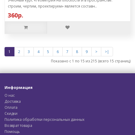
Учебный курс «Геометрия на плоскости и в пространстве:
строим, чертим, проектируем» является составн..
360р.
1
2
3
4
5
6
7
8
9
>
>|
Показано с 1 по 15 из 215 (всего 15 страниц)
Информация
О нас
Доставка
Оплата
Скидки
Политика обработки персональных данных
Возврат товара
Помощь