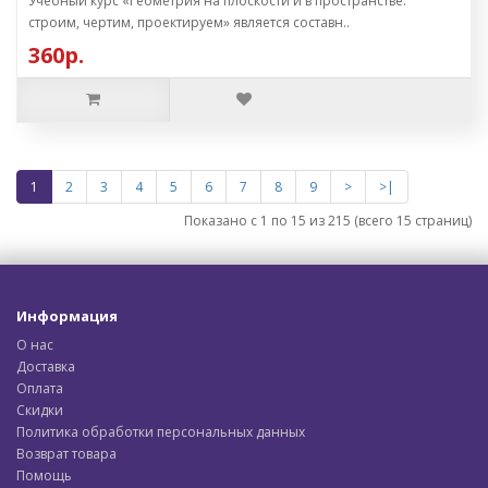
Учебный курс «Геометрия на плоскости и в пространстве:
строим, чертим, проектируем» является составн..
360р.
1
2
3
4
5
6
7
8
9
>
>|
Показано с 1 по 15 из 215 (всего 15 страниц)
Информация
О нас
Доставка
Оплата
Скидки
Политика обработки персональных данных
Возврат товара
Помощь