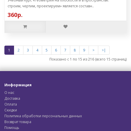
Учебный курс «Геометрия на плоскости и в пространстве:
строим, чертим, проектируем» является составн..
360р.
1
2
3
4
5
6
7
8
9
>
>|
Показано с 1 по 15 из 216 (всего 15 страниц)
Информация
О нас
Доставка
Оплата
Скидки
Политика обработки персональных данных
Возврат товара
Помощь