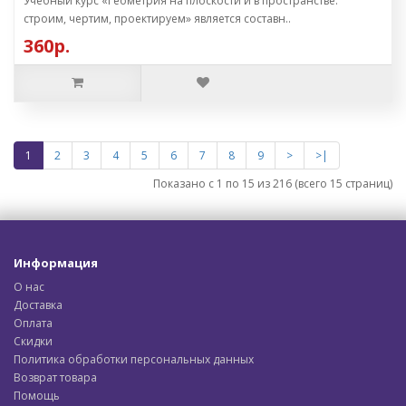
Учебный курс «Геометрия на плоскости и в пространстве:
строим, чертим, проектируем» является составн..
360р.
1
2
3
4
5
6
7
8
9
>
>|
Показано с 1 по 15 из 216 (всего 15 страниц)
Информация
О нас
Доставка
Оплата
Скидки
Политика обработки персональных данных
Возврат товара
Помощь