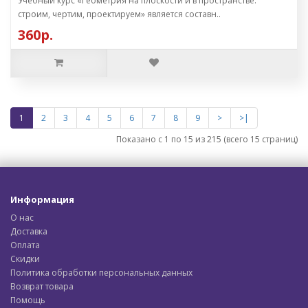
Учебный курс «Геометрия на плоскости и в пространстве:
строим, чертим, проектируем» является составн..
360р.
1
2
3
4
5
6
7
8
9
>
>|
Показано с 1 по 15 из 215 (всего 15 страниц)
Информация
О нас
Доставка
Оплата
Скидки
Политика обработки персональных данных
Возврат товара
Помощь