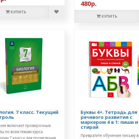
480р.
КУПИТЬ
КУПИТЬ
логия. 7 класс. Текущий
Буквы 4+. Тетрадь для
троль
речевого развития с
маркером 4 в 1: пиши и
ние включает проверочные
стирай
ты по всем темам курса
Превратите обучение письму в
огии 7 класса для проведения