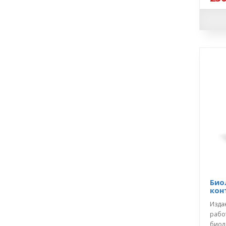
Био
кон
Изда
рабо
биол