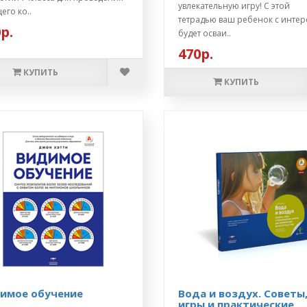
увлекательную игру! С этой
его ко..
тетрадью ваш ребенок с инте
р.
будет осваи..
470р.
КУПИТЬ
КУПИТЬ
имое обучение
Вода и воздух. Советы
игры и практические