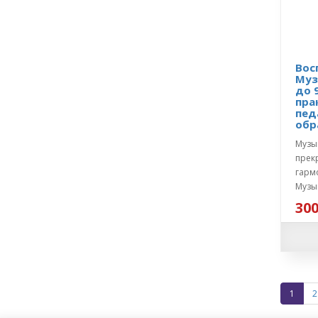
Вос
Муз
до 
пра
пед
обр
Музы
прек
гарм
Музык
300
1
2