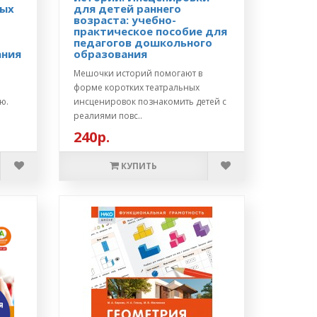
ных
для детей раннего
возраста: учебно-
практическое пособие для
педагогов дошкольного
ания
образования
Мешочки историй помогают в
форме коротких театральных
ю.
инсценировок познакомить детей с
реалиями повс..
240р.
КУПИТЬ