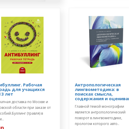
ибуллинг. Рабочая
Антропологическая
радь для учащихся
лингвометодика: в
13 лет
поисках смысла,
содержания и оценива
атная доставка по Москве и
Главной темой монографии
вской области при заказе от
является антропологический
собий.Буллинг (травля) в
поворот в лингвометодике,
..
прологом которого авто..
р.