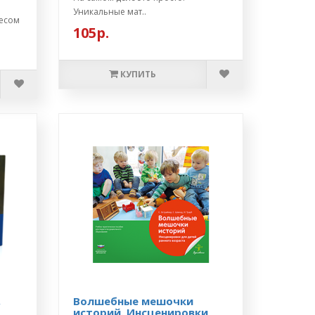
Уникальные мат..
ресом
105р.
КУПИТЬ
,
Волшебные мешочки
историй. Инсценировки