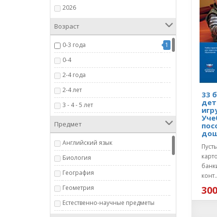
2026
Возраст
0-3 года
1
0-4
2-4 года
2-4 лет
33 
дет
3 - 4 - 5 лет
игр
Уче
3 мес.- 4 года
Предмет
пос
дош
3+
Английский язык
Пуст
3+ лет
карт
Биология
3-6 лет
банк
География
конт.
3-7 лет
Геометрия
300
3-9 лет
Естественно-научные предметы
4+