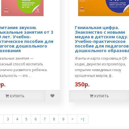
питание звуком.
Гениальная цифра.
ыкальные занятия от 3
Знакомство с новыми
9 лет. Учебно-
медиа в детском саду.
ктическое пособие для
Учебно-практическое
агогов дошкольного
пособие для педагогов
азования
дошкольного образов
кальные занятия —
Фанты и карта сокровищ в QR-
расный способ воспитать
кодах, джунгли из проектора,
онично развитого ребенка.
открытие невидимых глазу
альность — это ..
крошечных миров, ф..
р.
350р.
КУПИТЬ
КУПИТЬ
3
4
5
6
7
8
9
>
>|