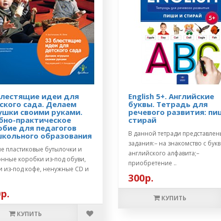
блестящие идеи для
English 5+. Английские
ского сада. Делаем
буквы. Тетрадь для
ушки своими руками.
речевого развития: пи
бно-практическое
стирай
обие для педагогов
В данной тетради представлен
кольного образования
задания:– на знакомство с бук
ые пластиковые бутылочки и
английского алфавита;–
онные коробки из-под обуви,
приобретение ..
и из-под кофе, ненужные CD и
300р.
.
р.
КУПИТЬ
КУПИТЬ