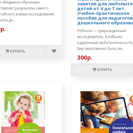
а «Видимое обучение»
занятия для любопыт
детей от 4 до 7 лет.
тавляет результаты самого
Учебно-практическое
табного в мире исследования
пособие для педагогов
асти до..
дошкольного образов
р.
Ребенок — прирожденный
исследователь, в избытке
одаренный любознательность
Ему свойственно быть лю..
КУПИТЬ
300р.
КУПИТЬ