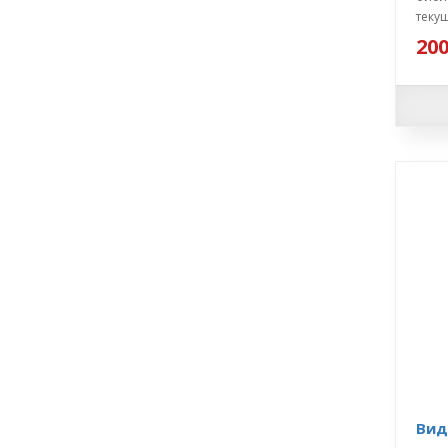
текущ
200
Вид