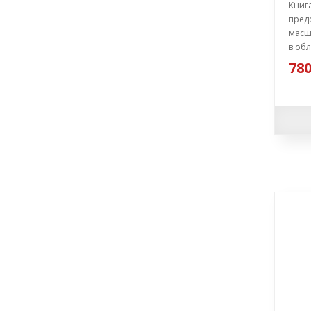
Книг
предс
масш
в обл
780