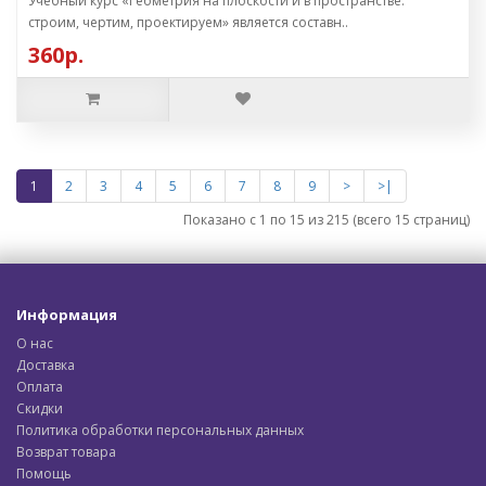
Учебный курс «Геометрия на плоскости и в пространстве:
строим, чертим, проектируем» является составн..
360р.
1
2
3
4
5
6
7
8
9
>
>|
Показано с 1 по 15 из 215 (всего 15 страниц)
Информация
О нас
Доставка
Оплата
Скидки
Политика обработки персональных данных
Возврат товара
Помощь