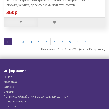
Учебный курс «Геометрия на плоскости и в пространстве:
строим, чертим, проектируем» является составн..
360р.
1
2
3
4
5
6
7
8
9
>
>|
Показано с 1 по 15 из 215 (всего 15 страниц)
Информация
О нас
Доставка
Оплата
Скидки
Политика обработки персональных данных
Возврат товара
Помощь