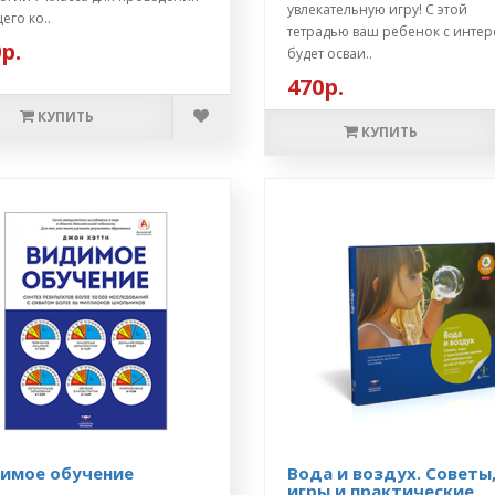
увлекательную игру! С этой
его ко..
тетрадью ваш ребенок с инте
р.
будет осваи..
470р.
КУПИТЬ
КУПИТЬ
имое обучение
Вода и воздух. Советы
игры и практические