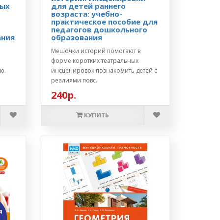
ных
для детей раннего
возраста: учебно-
практическое пособие для
педагогов дошкольного
ания
образования
Мешочки историй помогают в
форме коротких театральных
ю.
инсценировок познакомить детей с
реалиями повс..
240р.
КУПИТЬ