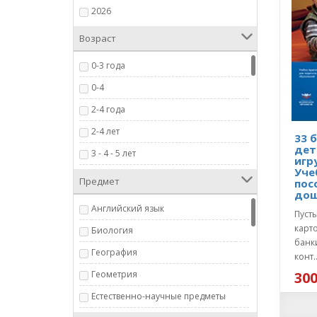
2026
Возраст
0-3 года
0-4
2-4 года
2-4 лет
33 
дет
3 - 4 - 5 лет
игр
Уче
3 мес.- 4 года
Предмет
пос
дош
3+
Английский язык
Пуст
3+ лет
карт
Биология
3-6 лет
банк
География
конт.
3-7 лет
Геометрия
300
3-9 лет
Естественно-научные предметы
4+