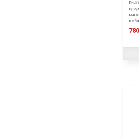
Книг
предс
масш
в обл
780