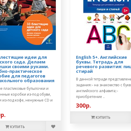
блестящие идеи для
English 5+. Английские
ского сада. Делаем
буквы. Тетрадь для
ушки своими руками.
речевого развития: пи
бно-практическое
стирай
обие для педагогов
В данной тетради представлен
кольного образования
задания:– на знакомство с бук
ые пластиковые бутылочки и
английского алфавита;–
онные коробки из-под обуви,
приобретение ..
и из-под кофе, ненужные CD и
300р.
.
р.
КУПИТЬ
КУПИТЬ