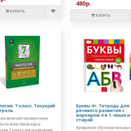
480р.
КУПИТЬ
КУПИТЬ
логия. 7 класс. Текущий
Буквы 4+. Тетрадь для
троль
речевого развития с
маркером 4 в 1: пиши и
ние включает проверочные
стирай
ты по всем темам курса
Превратите обучение письму в
огии 7 класса для проведения