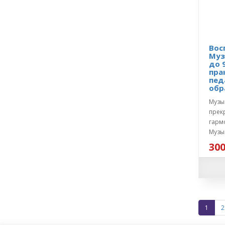
Вос
Муз
до 
пра
пед
обр
Музы
прек
гарм
Музык
300
1
2