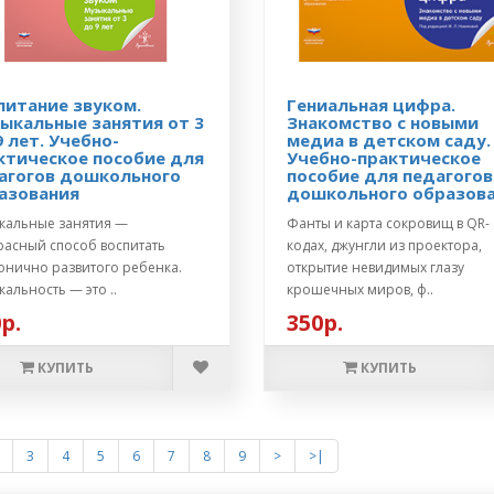
питание звуком.
Гениальная цифра.
ыкальные занятия от 3
Знакомство с новыми
9 лет. Учебно-
медиа в детском саду.
ктическое пособие для
Учебно-практическое
агогов дошкольного
пособие для педагогов
азования
дошкольного образов
кальные занятия —
Фанты и карта сокровищ в QR-
расный способ воспитать
кодах, джунгли из проектора,
онично развитого ребенка.
открытие невидимых глазу
альность — это ..
крошечных миров, ф..
р.
350р.
КУПИТЬ
КУПИТЬ
3
4
5
6
7
8
9
>
>|