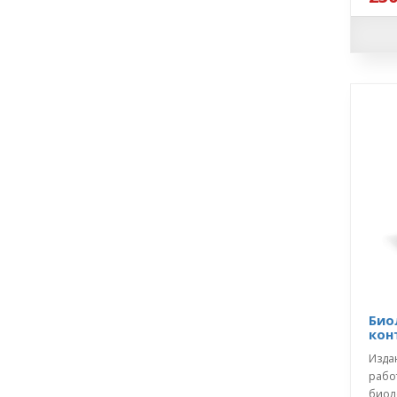
Био
кон
Изда
рабо
биол