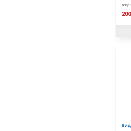
текущ
200
Вид