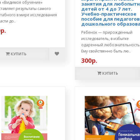
а «Видимое обучение»
занятия для любопыт
детей от 4 до 7 лет.
тавляет результаты самого
Учебно-практическое
табного в мире исследования
пособие для педагогов
асти до..
дошкольного образов
р.
Ребенок — прирожденный
исследователь, в избытке
одаренный любознательность
Ему свойственно быть лю..
КУПИТЬ
300р.
КУПИТЬ