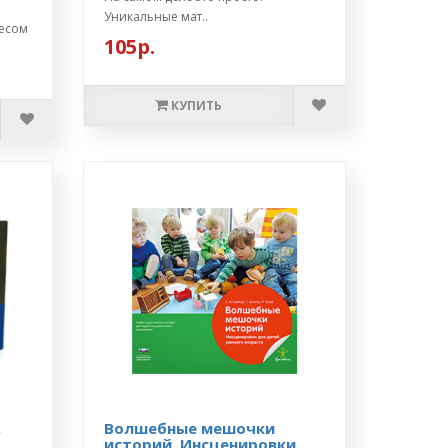
Уникальные мат..
ресом
105р.
КУПИТЬ
,
Волшебные мешочки
историй. Инсценировки