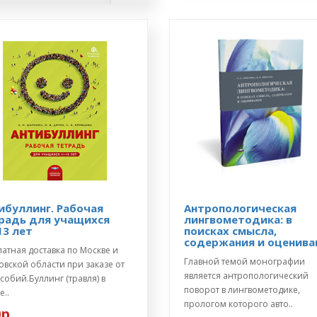
ибуллинг. Рабочая
Антропологическая
радь для учащихся
лингвометодика: в
13 лет
поисках смысла,
содержания и оценива
атная доставка по Москве и
Главной темой монографии
вской области при заказе от
является антропологический
собий.Буллинг (травля) в
поворот в лингвометодике,
..
прологом которого авто..
р.