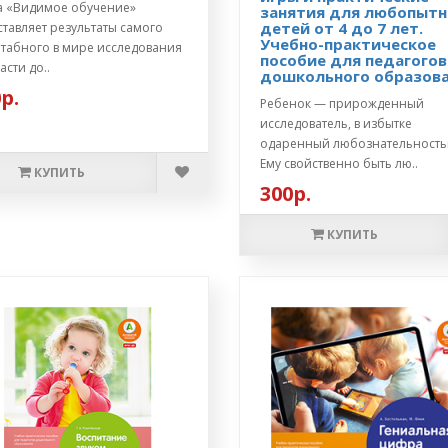
а «Видимое обучение»
занятия для любопыт
детей от 4 до 7 лет.
тавляет результаты самого
Учебно-практическое
табного в мире исследования
пособие для педагогов
асти до..
дошкольного образов
р.
Ребенок — прирожденный
исследователь, в избытке
одаренный любознательность
Ему свойственно быть лю..
КУПИТЬ
300р.
КУПИТЬ