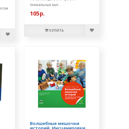
Уникальные мат..
ресом
105р.
КУПИТЬ
,
Волшебные мешочки
историй. Инсценировки