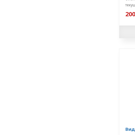
текущ
200
Вид