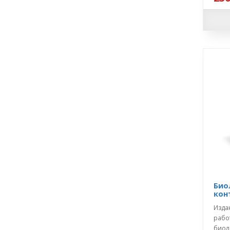
Био
кон
Изда
рабо
биол