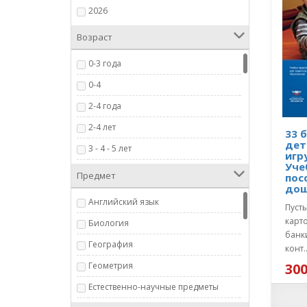
2026
Возраст
0-3 года
0-4
2-4 года
2-4 лет
33 
дет
3 - 4 - 5 лет
игр
Уче
3 мес.- 4 года
Предмет
пос
дош
3+
Английский язык
Пуст
3+ лет
карт
Биология
3-6 лет
банк
География
конт.
3-7 лет
Геометрия
300
3-9 лет
Естественно-научные предметы
4+