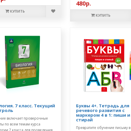
480р.
КУПИТЬ
КУПИТЬ
логия. 7 класс. Текущий
Буквы 4+. Тетрадь для
троль
речевого развития с
маркером 4 в 1: пиши и
ние включает проверочные
стирай
ты по всем темам курса
Превратите обучение письму в
огии 7 класса для проведения