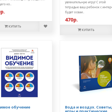
увлекательную игру! С этой
его ко..
тетрадью ваш ребенок с инте
р.
будет осваи..
470р.
КУПИТЬ
КУПИТЬ
имое обучение
Вода и воздух. Советы
игры и практические