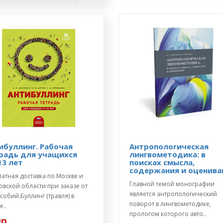
ибуллинг. Рабочая
Антропологическая
радь для учащихся
лингвометодика: в
13 лет
поисках смысла,
содержания и оценива
атная доставка по Москве и
Главной темой монографии
вской области при заказе от
является антропологический
собий.Буллинг (травля) в
поворот в лингвометодике,
..
прологом которого авто..
р.