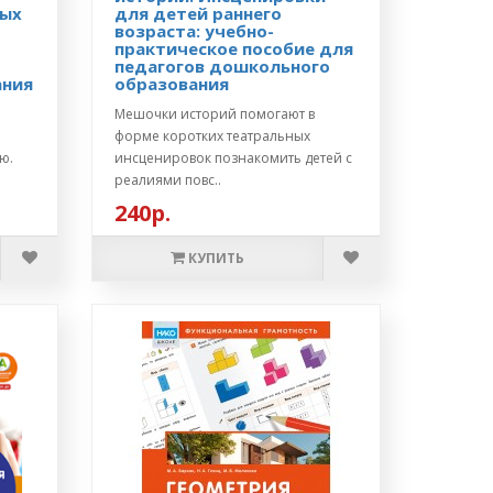
ных
для детей раннего
возраста: учебно-
практическое пособие для
педагогов дошкольного
ания
образования
Мешочки историй помогают в
форме коротких театральных
ю.
инсценировок познакомить детей с
реалиями повс..
240р.
КУПИТЬ