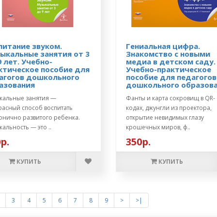
питание звуком.
Гениальная цифра.
ыкальные занятия от 3
Знакомство с новыми
9 лет. Учебно-
медиа в детском саду.
ктическое пособие для
Учебно-практическое
агогов дошкольного
пособие для педагогов
азования
дошкольного образов
кальные занятия —
Фанты и карта сокровищ в QR-
расный способ воспитать
кодах, джунгли из проектора,
онично развитого ребенка.
открытие невидимых глазу
альность — это ..
крошечных миров, ф..
р.
350р.
КУПИТЬ
КУПИТЬ
3
4
5
6
7
8
9
>
>|