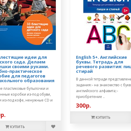
блестящие идеи для
English 5+. Английские
ского сада. Делаем
буквы. Тетрадь для
ушки своими руками.
речевого развития: пи
бно-практическое
стирай
обие для педагогов
В данной тетради представлен
кольного образования
задания:– на знакомство с бук
ые пластиковые бутылочки и
английского алфавита;–
онные коробки из-под обуви,
приобретение ..
и из-под кофе, ненужные CD и
300р.
.
р.
КУПИТЬ
КУПИТЬ