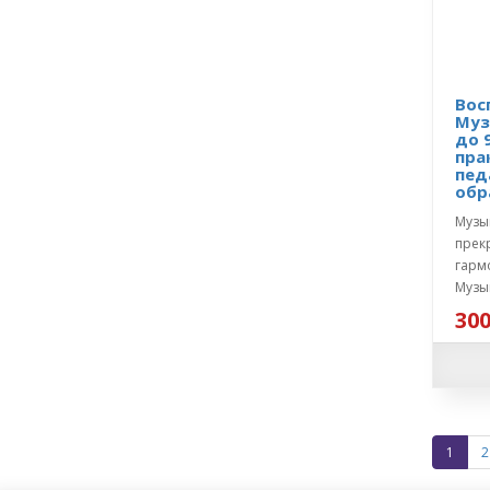
Вос
Муз
до 
пра
пед
обр
Музы
прек
гарм
Музык
300
1
2