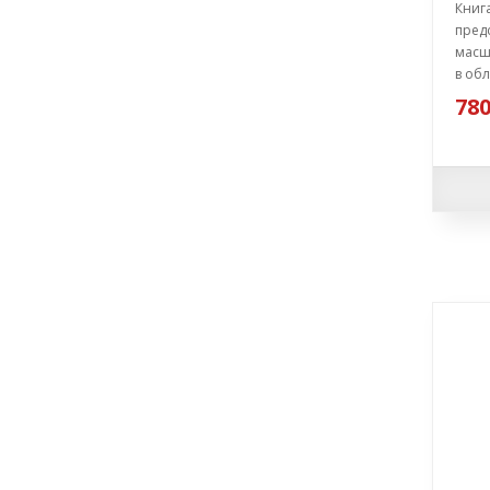
Книг
предс
масш
в обл
780