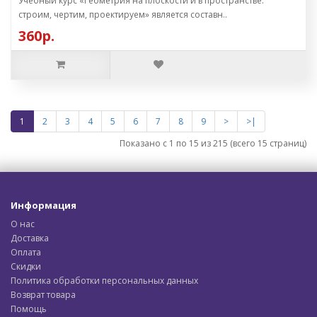
Учебный курс «Геометрия на плоскости и в пространстве:
строим, чертим, проектируем» является составн..
360р.
1
2
3
4
5
6
7
8
9
>
>|
Показано с 1 по 15 из 215 (всего 15 страниц)
Информация
О нас
Доставка
Оплата
Скидки
Политика обработки персональных данных
Возврат товара
Помощь