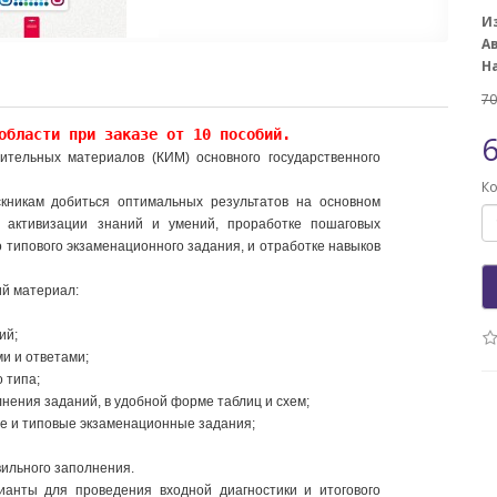
И
А
Н
70
области при заказе от 10 пособий.
6
ительных материалов (КИМ) основного государственного
Ко
кникам добиться оптимальных результатов на основном
й активизации знаний и умений, проработке пошаговых
 типового экзаменационного задания, и отработке навыков
ий материал:
ий;
и и ответами;
 типа;
нения заданий, в удобной форме таблиц и схем;
е и типовые экзаменационные задания;
вильного заполнения.
анты для проведения входной диагностики и итогового