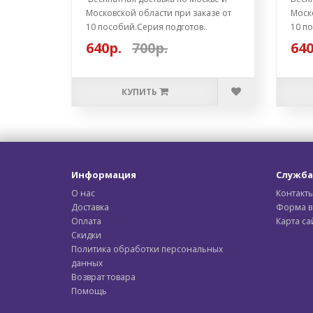
Московской области при заказе от
Моско
10 пособий.Серия подготов..
10 по
640р.
700р.
640
КУПИТЬ
Информация
Служба
О нас
Контакт
Доставка
Форма в
Оплата
Карта са
Скидки
Политика обработки персональных
данных
Возврат товара
Помощь