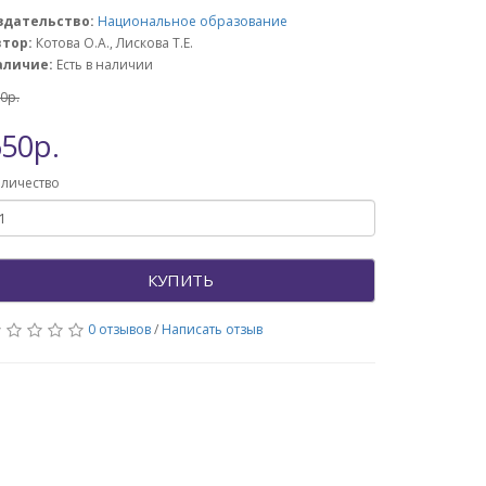
здательство:
Национальное образование
втор:
Котова О.А., Лискова Т.Е.
аличие:
Есть в наличии
0р.
50р.
личество
КУПИТЬ
0 отзывов
/
Написать отзыв