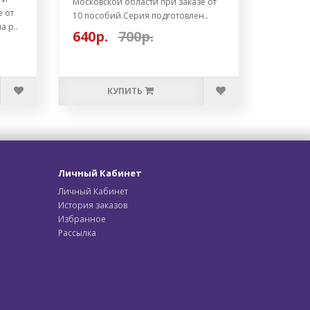
Московской области при заказе от
е от
10 пособий.Серия подготовлен..
а р..
640р.
700р.
КУПИТЬ
Личный Кабинет
Личный Кабинет
История заказов
Избранное
Рассылка